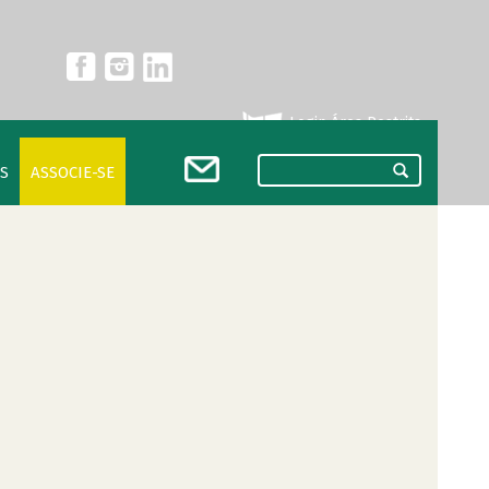
Login Área Restrita
S
ASSOCIE-SE