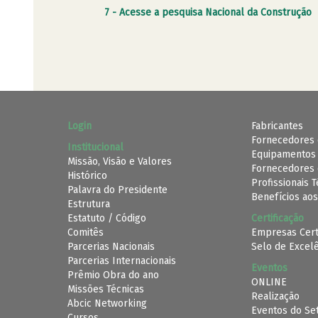
7 - Acesse a pesquisa Nacional da Construção
Login
Fabricantes
Fornecedores 
Institucional
Equipamentos
Missão, Visão e Valores
Fornecedores 
Histórico
Profissionais 
Palavra do Presidente
Benefícios aos
Estrutura
Estatuto / Código
Certificação
Comitês
Empresas Cert
Parcerias Nacionais
Selo de Excel
Parcerias Internacionais
Eventos
Prêmio Obra do ano
ONLINE
Missões Técnicas
Realização
Abcic Networking
Eventos do Se
Cursos