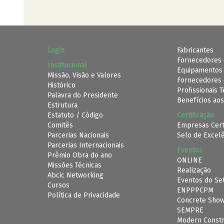
Login
Fabricantes
Fornecedores 
Institucional
Equipamentos
Missão, Visão e Valores
Fornecedores 
Histórico
Profissionais 
Palavra do Presidente
Benefícios aos
Estrutura
Estatuto / Código
Certificação
Comitês
Empresas Cert
Parcerias Nacionais
Selo de Excel
Parcerias Internacionais
Eventos
Prêmio Obra do ano
ONLINE
Missões Técnicas
Realização
Abcic Networking
Eventos do Se
Cursos
ENPPPCPM
Política de Privacidade
Concrete Sho
SEMPRE
Modern Constr