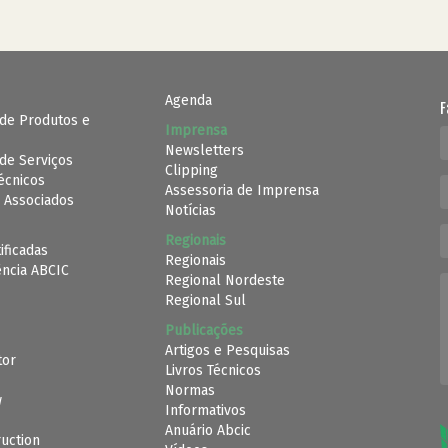
Agenda
F
de Produtos e
Imprensa
Newsletters
de Serviços
Clipping
Técnicos
Assessoria de Imprensa
 Associados
Notícias
Regionais
ificadas
Regionais
ência ABCIC
Regional Nordeste
Regional Sul
Publicações
Artigos e Pesquisas
tor
Livros Técnicos
Normas
w
Informativos
Anuário Abcic
uction