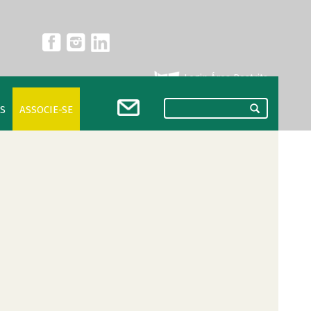
Login Área Restrita
S
ASSOCIE-SE