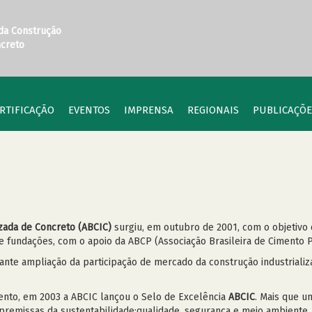
 da Construção
ncreto
RTIFICAÇÃO
EVENTOS
IMPRENSA
REGIONAIS
PUBLICAÇÕE
izada de Concreto (ABCIC)
surgiu, em outubro de 2001, com o objetivo 
 e fundações, com o apoio da ABCP (Associação Brasileira de Cimento 
ante ampliação da participação de mercado da construção industria
mento, em 2003 a ABCIC lançou o Selo de Excelência
ABCIC
. Mais que u
remissas da sustentabilidade:qualidade, segurança e meio ambiente. 