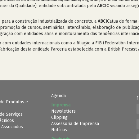
Bauer da Qualidade), entidade subcontratada pela
ABCIC
visando assegu
 para a construção industrializada de concreto, a
ABCIC
atua de forma
 promoção de cursos, seminários, intercâmbio, elaboração de publica
egração com entidades afins e monitoramento das tendências internaci
om entidades internacionais como a filiação à FIB (Federatión Interna
abricação desta entidade.Parceria estabelecida com a British Precast
Agenda
F
de Produtos e
Imprensa
Newsletters
de Serviços
Clipping
Técnicos
Assessoria de Imprensa
 Associados
Notícias