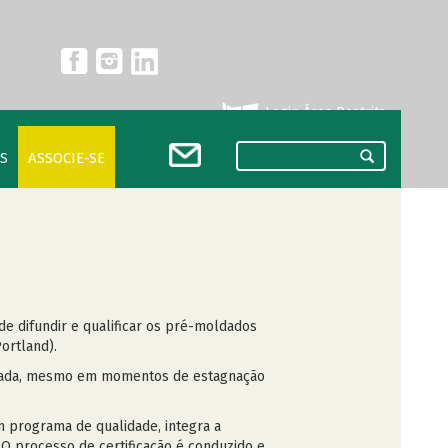
Login Área Restrita
S
ASSOCIE-SE
de difundir e qualificar os pré-moldados
Portland).
lizada, mesmo em momentos de estagnação
m programa de qualidade, integra a
O processo de certificação é conduzido e