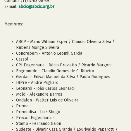
Contato: (11) 3763-28-39
E-mail:
abcic@abcic.org.br
Membros:
ABCP - Mario William Esper / Claudio Oliveira Silva /
Rubens Monge Silveira
Concrebem - Antonio Leomil Garcia
Cassol -
CPI Engenharia - Décio Previatto / Ricardo Margoni
Engemolde - Claudio Gomes de C. Ribeiro
Gerdau - Edival Manuel da Silva / Paulo Rodrigues
IBPre - André Pagliaro
Leonardi - João Carlos Leonardi
Mold - Alexandre Barros
Ondalon - Walter Luis de Oliveira
Premo -
Premodisa - Luiz Shogo
Precon Engenharia -
Stamp - Fernando Gaion
Sudeste - Divanir Casa Grande / Lourivaldo Paparotti /