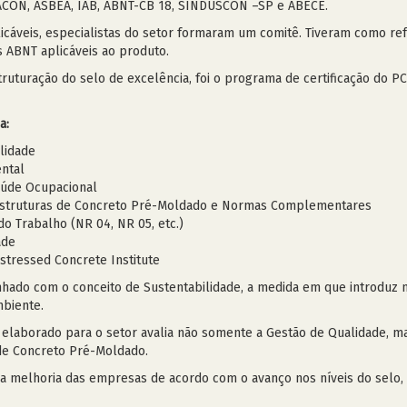
ACON, ASBEA, IAB, ABNT-CB 18, SINDUSCON –SP e ABECE.
cáveis, especialistas do setor formaram um comitê. Tiveram como ref
 ABNT aplicáveis ao produto.
truturação do selo de excelência, foi o programa de certificação do 
a:
lidade
ntal
aúde Ocupacional
Estruturas de Concreto Pré-Moldado e Normas Complementares
o Trabalho (NR 04, NR 05, etc.)
ade
stressed Concrete Institute
nhado com o conceito de Sustentabilidade, a medida em que introdu
mbiente.
 elaborado para o setor avalia não somente a Gestão de Qualidade, 
de Concreto Pré-Moldado.
a melhoria das empresas de acordo com o avanço nos níveis do selo,