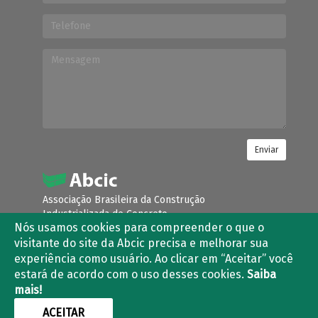
Enviar
Associação Brasileira da Construção
Industrializada de Concreto
Nós usamos cookies para compreender o que o
Condomínio Villa Lobos Office Park
visitante do site da Abcic precisa e melhorar sua
Avenida Queiroz Filho, nº 1.700
experiência como usuário. Ao clicar em “Aceitar” você
Torre River Tower – Torre B – Sala 403 e 405
Vila Hamburguesa – São Paulo – SP
estará de acordo com o uso desses cookies.
Saiba
CEP: 05319-000
mais!
ACEITAR
(11) 3763-2839 | (11) 3021-5733